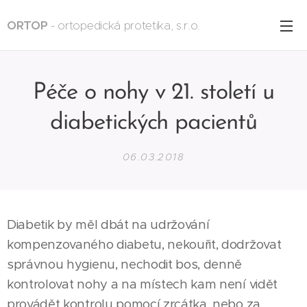
ORTOP
- ortopedická protetika, s.r.o.
Péče o nohy v 21. století u
diabetických pacientů
06.03.2018
Diabetik by měl dbát na udržování
kompenzovaného diabetu, nekouřit, dodržovat
správnou hygienu, nechodit bos, denně
kontrolovat nohy a na místech kam není vidět
provádět kontrolu pomocí zrcátka, nebo za