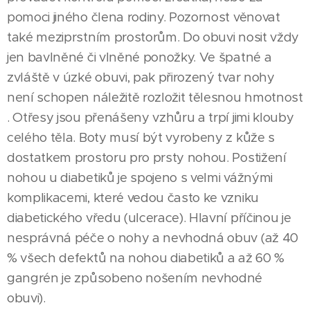
pomoci jiného člena rodiny. Pozornost věnovat
také meziprstním prostorům. Do obuvi nosit vždy
jen bavlněné či vlněné ponožky. Ve špatné a
zvláště v úzké obuvi, pak přirozený tvar nohy
není schopen náležitě rozložit tělesnou hmotnost
. Otřesy jsou přenášeny vzhůru a trpí jimi klouby
celého těla. Boty musí být vyrobeny z kůže s
dostatkem prostoru pro prsty nohou. Postižení
nohou u diabetiků je spojeno s velmi vážnými
komplikacemi, které vedou často ke vzniku
diabetického vředu (ulcerace). Hlavní příčinou je
nesprávná péče o nohy a nevhodná obuv (až 40
% všech defektů na nohou diabetiků a až 60 %
gangrén je způsobeno nošením nevhodné
obuvi).